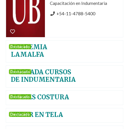
Capacitación en Indumentaria
+54-11-4788-5400
ACADEMIA
Destacado
LAMALFA
ADORADA CURSOS
Destacado
DE INDUMENTARIA
AL BIES COSTURA
Destacado
CREAR EN TELA
Destacado