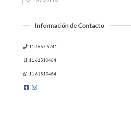
Información de Contacto
11 4657 5241
11 61510464
11 61510464