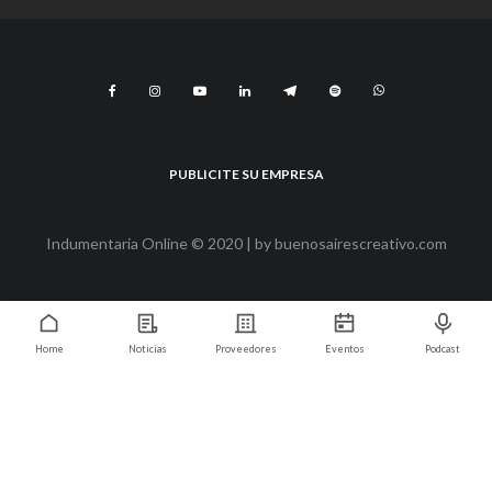
PUBLICITE SU EMPRESA
Indumentaria Online © 2020 | by
buenosairescreativo.com
Home
Noticias
Proveedores
Eventos
Podcast