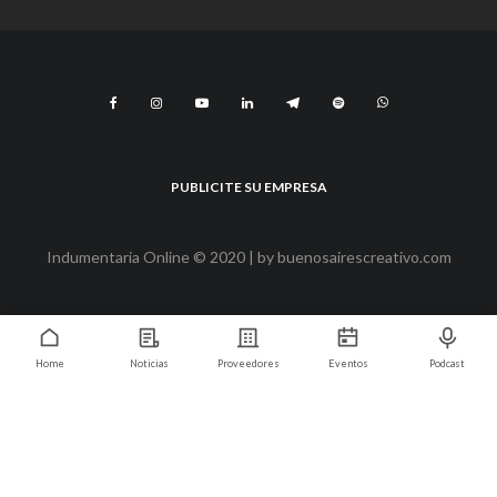
PUBLICITE SU EMPRESA
Indumentaria Online © 2020 | by
buenosairescreativo.com
Home
Noticias
Proveedores
Eventos
Podcast