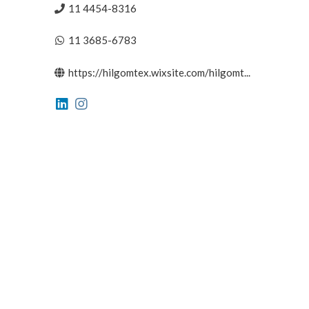
11 4454-8316
11 3685-6783
https://hilgomtex.wixsite.com/hilgomt...