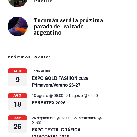
Puente
Tucumán será la próxima
parada del calzado
argentino
Próximos Eventos:
Todo el día
AGO
9
EXPO GOLD FASHION 2026
Primavera/Verano 26-27
18 agosto @ 00:00
-
21 agosto @ 00:00
AGO
18
FEBRATEX 2026
26 septiembre @ 13:00
-
27 septiembre @
SEP
21:00
26
EXPO TEXTIL GRÁFICA
CONCORDIA 2026