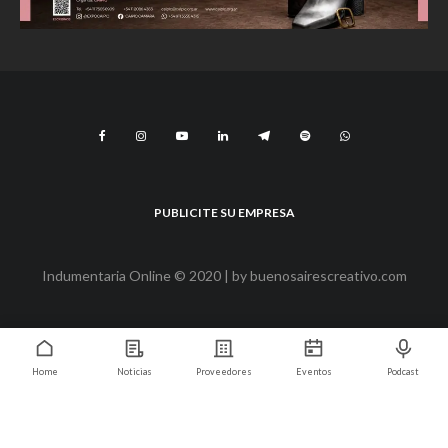
PUBLICITE SU EMPRESA
Indumentaria Online © 2020 | by
buenosairescreativo.com
Home
Noticias
Proveedores
Eventos
Podcast