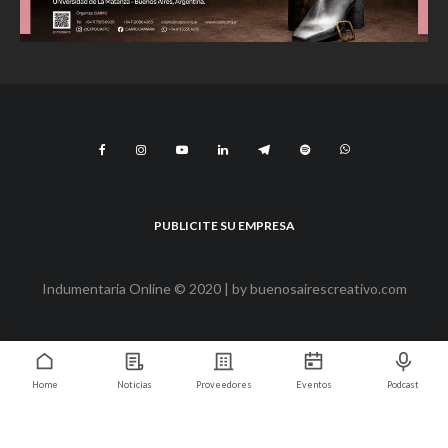
PUBLICITE SU EMPRESA
Indumentaria Online © 2020 | by
buenosairescreativo.com
Home
Noticias
Proveedores
Eventos
Podcast