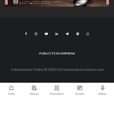
PUBLICITE SU EMPRESA
Indumentaria Online © 2020 | by
buenosairescreativo.com
Home
Noticias
Proveedores
Eventos
Podcast