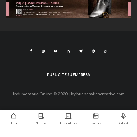
PUBLICITE SU EMPRESA
Indumentaria Online © 2020 | by
buenosairescreativo.com
Home
Noticias
Proveedores
Eventos
Podcast