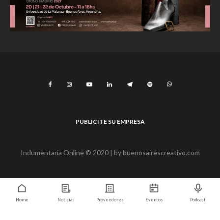
PUBLICITE SU EMPRESA
Indumentaria Online © 2020 | by
buenosairescreativo.com
Home
Noticias
Proveedores
Eventos
Podcast