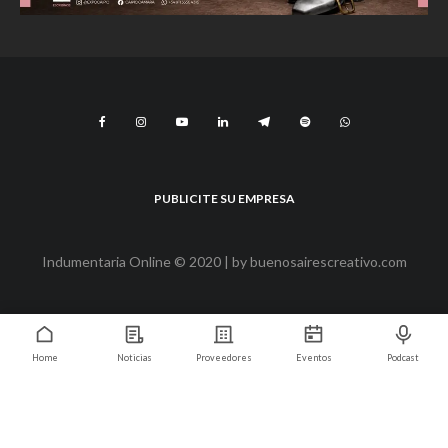
PUBLICITE SU EMPRESA
Indumentaria Online © 2020 | by
buenosairescreativo.com
Home
Noticias
Proveedores
Eventos
Podcast