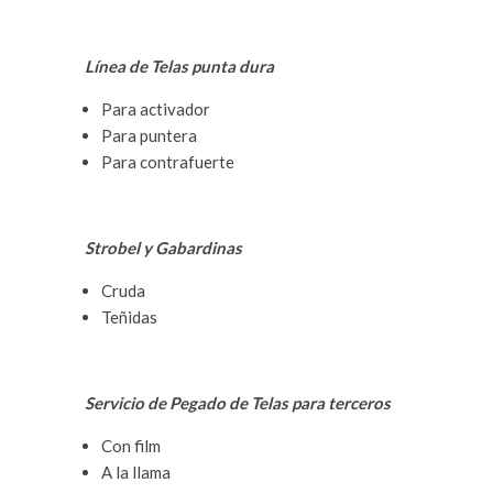
Línea de Telas punta dura
Para activador
Para puntera
Para contrafuerte
Strobel y Gabardinas
Cruda
Teñidas
Servicio de Pegado de Telas para terceros
Con film
A la llama