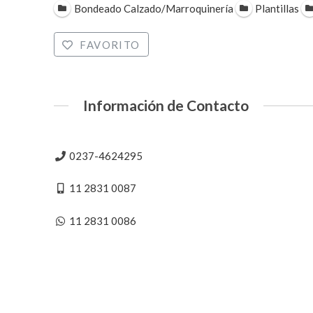
Bondeado Calzado/Marroquinería
Plantillas
FAVORITO
Información de Contacto
0237-4624295
11 2831 0087
11 2831 0086