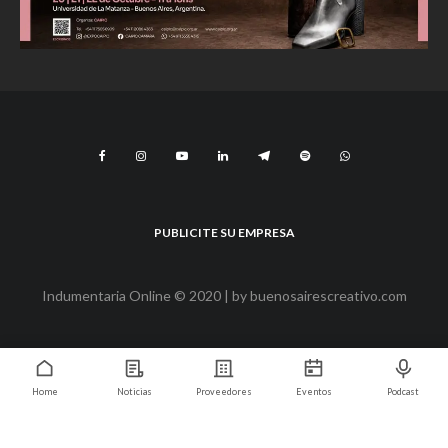
PUBLICITE SU EMPRESA
Indumentaria Online © 2020 | by
buenosairescreativo.com
Home
Noticias
Proveedores
Eventos
Podcast