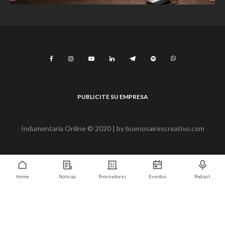
PUBLICITE SU EMPRESA
Indumentaria Online © 2020 | by
buenosairescreativo.com
Home
Noticias
Proveedores
Eventos
Podcast