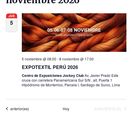
JUE
5
5 noviembre @ 08:00
-
8 noviembre @ 17:00
EXPOTEXTIL PERÚ 2026
Centro de Exposiciones Jockey Club
Av. Javier Prado Este
cruce con carretera Panamericana Sur S/N , alt. Puerta 1
Hipódromo de Monterrico, Parcela l, Santiago de Surco, Lima
Eventos
EVENTOS
anterior(es)
Hoy
SIGUIENTE(S)