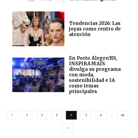
Tendencias 2026: Las
joyas como centro de
atención
En Porto Alegre/RS,
INSPIRAMAIS
divulga su programa
con moda,
sostenibilidad e IA
como temas
principales
1
2
3
4
5
6
…
66