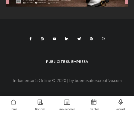
PUBLICITE SU EMPRESA
Indumentaria Online © 2020 | by
buenosairescreativo.com
Home
Noticias
Proveedores
Eventos
Podcast