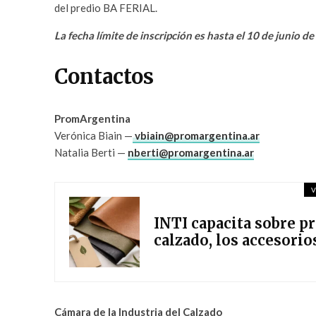
del predio BA FERIAL.
La fecha límite de inscripción es hasta el 10 de junio d
Contactos
PromArgentina
Verónica Biain —
vbiain@promargentina.ar
Natalia Berti —
nberti@promargentina.ar
V
INTI capacita sobre p
calzado, los accesorio
Cámara de la Industria del Calzado