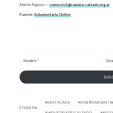
Martín Raposo —
comercio1@camara-calzado.org.ar
Fuente:
Indumentaria Online
Nombre
Ema
DESTACADA
DISEÑOARGENTI
ETIQUETAS
INDUSTRIADELCALZADO
NEGO