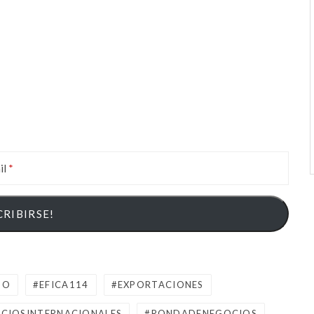
il
NO
EFICA114
EXPORTACIONES
CIOSINTERNACIONALES
RONDADENEGOCIOS