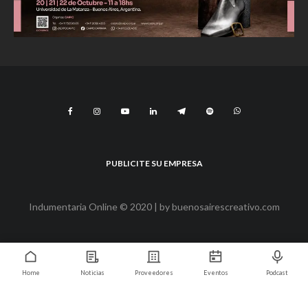
PUBLICITE SU EMPRESA
Indumentaria Online © 2020 | by
buenosairescreativo.com
Home
Noticias
Proveedores
Eventos
Podcast