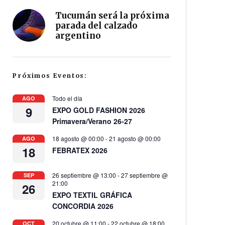
Tucumán será la próxima
parada del calzado
argentino
Próximos Eventos:
Todo el día
AGO
9
EXPO GOLD FASHION 2026
Primavera/Verano 26-27
18 agosto @ 00:00
-
21 agosto @ 00:00
AGO
18
FEBRATEX 2026
26 septiembre @ 13:00
-
27 septiembre @
SEP
21:00
26
EXPO TEXTIL GRÁFICA
CONCORDIA 2026
20 octubre @ 11:00
-
22 octubre @ 18:00
OCT