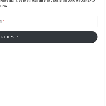
mente dicha, se le agregó
diseño
y pusieron todo en contexto
uría.
il