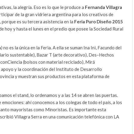
ativas, la alegría. Eso es lo que le produce a
Fernanda Villagra
ticipar de la gran vidriera argentina para los creativos de
, porque es su tercera asistencia en la
Feria Puro Diseño 2015
de hoy y hasta el lunes en el predio que posee la Sociedad Rural
a
) no es la única en la Feria. A ella se suman Ina Ini, Facundo del
liario sustentable), Bazar T (arte decorativo), Des–Hechos
 conCiencia (bolsos con material reciclado), Mirá
l apoyo y la coordinación del Instituto de Desarrollo
ovincia y muestran sus productos en esta plataforma de
amos el stand, lo ordenamos y a las 14 se abren las puertas.
de emociones: ahí conocemos a los colegas de todo el país, a los
 tanto mayoristas como Minoristas. Es importante esta
escribió Villagra Serra en una comunicación telefónica con LA