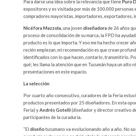
Para darse una idea sobre la relevancia que tiene
Puro D
expositores y es visitada por más de 100.000 personas 
compradores mayoristas, importadores, exportadores, in
Nicéfora Mazzola
, una joven
diseñadora
de 26 años que
proceso de consolidación de su marca, la FPD ha ayudado
producto es lo que importa. Y eso me ha hecho crecer año
recién empiezan, mi recomendación es que crean profund
identificados con lo que hacen, contarlo, transmitirlo. P
qué; les llama la atención que en Tucumán haya un alto n
presentaciones en este espacio.
La selección
Por cuarto año consecutivo, curadores de la Feria estu
productos presentados por 25 diseñadores. En esta opo
Feria) y
Andrés Gotelli
(diseñador y director creativo d
participantes de la curaduría.
“El
diseño
tucumano va evolucionando año a año. No solo