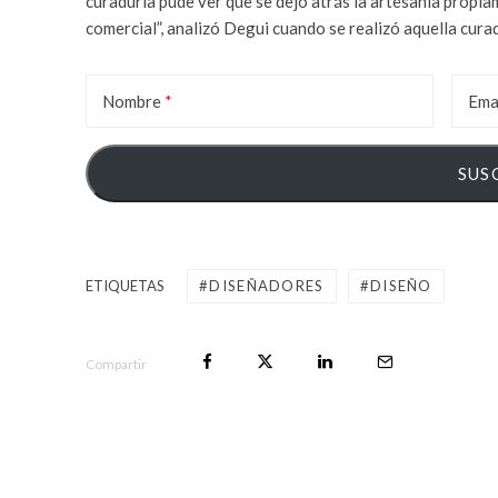
curaduría pude ver que se dejó atrás la artesanía propia
comercial”, analizó Degui cuando se realizó aquella curad
Nombre
Ema
ETIQUETAS
DISEÑADORES
DISEÑO
Compartir