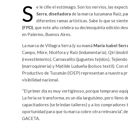
S
e le ciñe el estómago. Son los nervios, las expect
Serra
,
diseñadora
de la marca tucumana Raíz, par
diferentes ramas artísticas. Sabe lo que se siente
(FPD)
, que este año celebra su decimoquinta edición des
en Palermo, Buenos Aires.
La marca de Villagra Serra (y su mamá
María Isabel Serr
Campo, Mûre, Nicéfora y Raíz (indumentaria), Qiri (mobi
(revestimiento), Carnavalito (juguetes tejidos), Tejiendo
(marroquinería) y Matilde Ludueña (bolsos textil). Con e
Productivo de Tucumán (IDEP) representan a nuestra pr
visibilidad nacional.
“El primer día es muy vertiginoso, porque temprano equip
La feria se transforma, es un día larguísimo, pero lleno 
capacitadores (se brindan talleres) y a los compradores
oportunidad para que tu marca cobre otra relevancia”, d
GACETA.