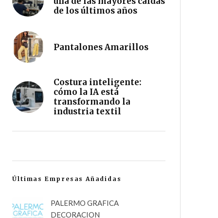
una de las mayores caídas
de los últimos años
Pantalones Amarillos
Costura inteligente:
cómo la IA está
transformando la
industria textil
Últimas Empresas Añadidas
PALERMO GRAFICA
DECORACION