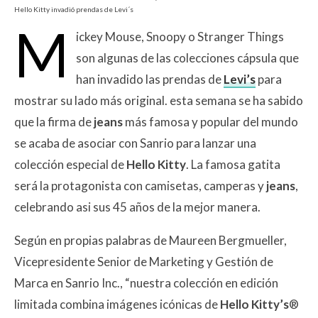
Hello Kitty invadió prendas de Levi´s
M
ickey Mouse, Snoopy o Stranger Things
son algunas de las colecciones cápsula que
han invadido las prendas de
Levi’s
para
mostrar su lado más original. esta semana se ha sabido
que la firma de
jeans
más famosa y popular del mundo
se acaba de asociar con Sanrio para lanzar una
colección especial de
Hello Kitty
. La famosa gatita
será la protagonista con camisetas, camperas y
jeans
,
celebrando asi sus 45 años de la mejor manera.
Según en propias palabras de Maureen Bergmueller,
Vicepresidente Senior de Marketing y Gestión de
Marca en Sanrio Inc., “nuestra colección en edición
limitada combina imágenes icónicas de
Hello Kitty’s
®