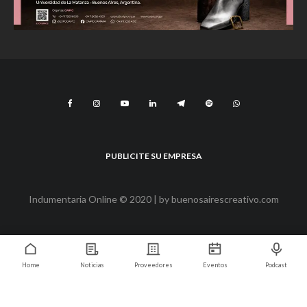
PUBLICITE SU EMPRESA
Indumentaria Online © 2020 | by
buenosairescreativo.com
Home
Noticias
Proveedores
Eventos
Podcast