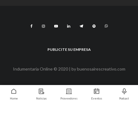
PUBLICITE SU EMPRESA
Indumentaria Online © 2020 | by
buenosairescreativo.com
Home
Noticias
Proveedores
Eventos
Podcast