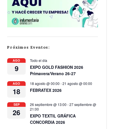
Próximos Eventos:
Todo el día
AGO
9
EXPO GOLD FASHION 2026
Primavera/Verano 26-27
18 agosto @ 00:00
-
21 agosto @ 00:00
AGO
18
FEBRATEX 2026
26 septiembre @ 13:00
-
27 septiembre @
SEP
21:00
26
EXPO TEXTIL GRÁFICA
CONCORDIA 2026