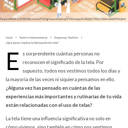
yFwp1nWm6/L209KDSkrwfvmFVrOg+6ycnK0jbrqb7VXrbJqyLNJTaQQ7/W2y7L8AnbSlbP5AQAA
Inicio
Textil e Indumentaria
Empresas Textiles
¿Qué pasos implica la fabricación de tela?
E
s sorprendente cuántas personas no
reconocen el significado de la tela. Por
supuesto, todos nos vestimos todos los días y
la mayoría de las veces ni siquiera pensamos en ello.
¿Alguna vez has pensado en cuántas de las
experiencias más importantes y rutinarias de tu vida
están relacionadas con el uso de telas?
La tela tiene una influencia significativa no solo en
cómo vivimos, sino también en cómo nos sentimos,