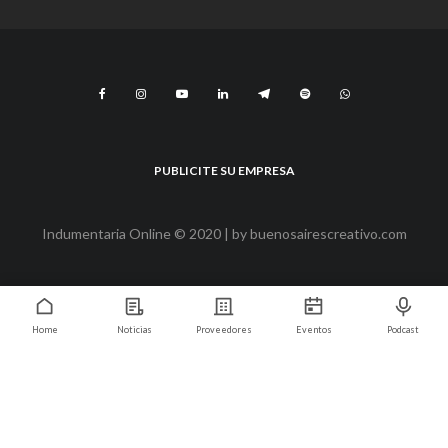
PUBLICITE SU EMPRESA
Indumentaria Online © 2020 | by
buenosairescreativo.com
Home
Noticias
Proveedores
Eventos
Podcast