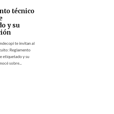
to técnico
e
do y su
ción
ndecopi te invitan al
ratuito: Reglamento
e etiquetado y su
nocé sobre...