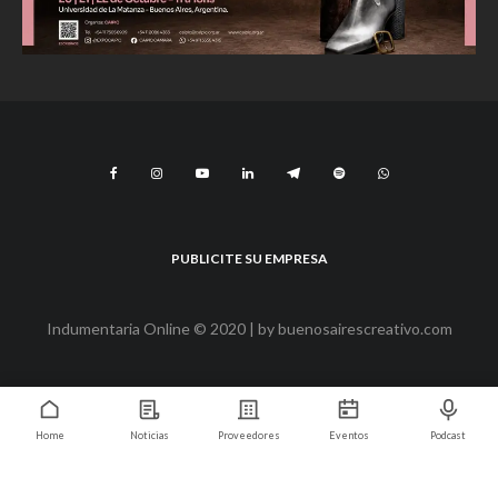
PUBLICITE SU EMPRESA
Indumentaria Online © 2020 | by
buenosairescreativo.com
Home
Noticias
Proveedores
Eventos
Podcast