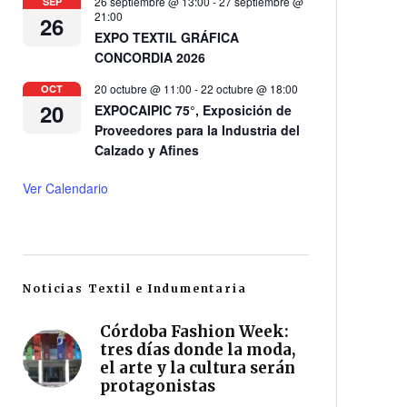
26 septiembre @ 13:00
-
27 septiembre @
SEP
21:00
26
EXPO TEXTIL GRÁFICA
CONCORDIA 2026
20 octubre @ 11:00
-
22 octubre @ 18:00
OCT
20
EXPOCAIPIC 75°, Exposición de
Proveedores para la Industria del
Calzado y Afines
Ver Calendario
Noticias Textil e Indumentaria
Córdoba Fashion Week:
tres días donde la moda,
el arte y la cultura serán
protagonistas