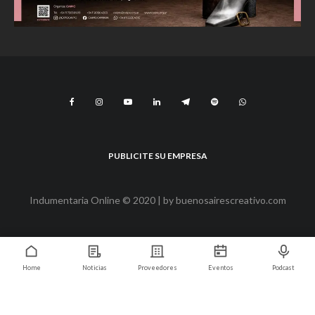
PUBLICITE SU EMPRESA
Indumentaria Online © 2020 | by
buenosairescreativo.com
Home
Noticias
Proveedores
Eventos
Podcast