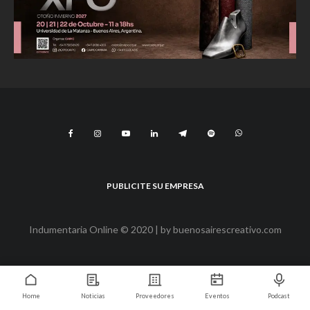
PUBLICITE SU EMPRESA
Indumentaria Online © 2020 | by
buenosairescreativo.com
Home
Noticias
Proveedores
Eventos
Podcast