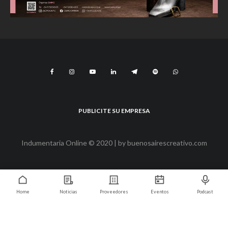
PUBLICITE SU EMPRESA
Indumentaria Online © 2020 | by
buenosairescreativo.com
Home
Noticias
Proveedores
Eventos
Podcast