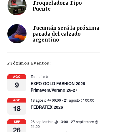
Troqueladora Tipo
Puente
Tucumán será la próxima
parada del calzado
argentino
Próximos Eventos:
Todo el día
AGO
9
EXPO GOLD FASHION 2026
Primavera/Verano 26-27
18 agosto @ 00:00
-
21 agosto @ 00:00
AGO
18
FEBRATEX 2026
26 septiembre @ 13:00
-
27 septiembre @
SEP
21:00
26