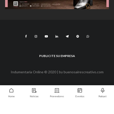
PUBLICITE SU EMPRESA
Indumentaria Online © 2020 | by
buenosairescreativo.com
Home
Noticias
Proveedores
Eventos
Podcast