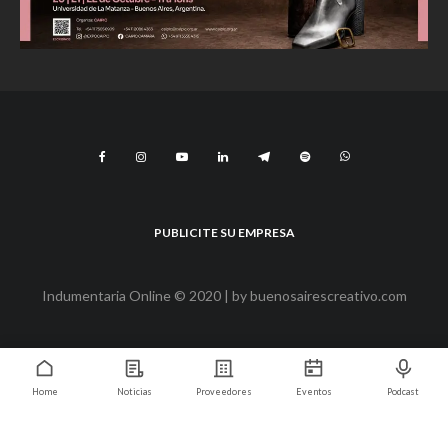
PUBLICITE SU EMPRESA
Indumentaria Online © 2020 | by
buenosairescreativo.com
Home
Noticias
Proveedores
Eventos
Podcast