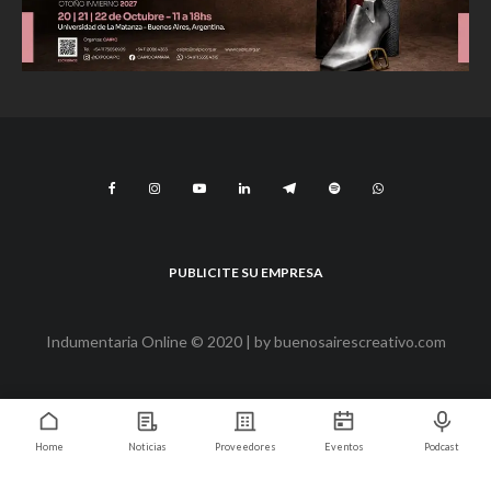
PUBLICITE SU EMPRESA
Indumentaria Online © 2020 | by
buenosairescreativo.com
Home
Noticias
Proveedores
Eventos
Podcast