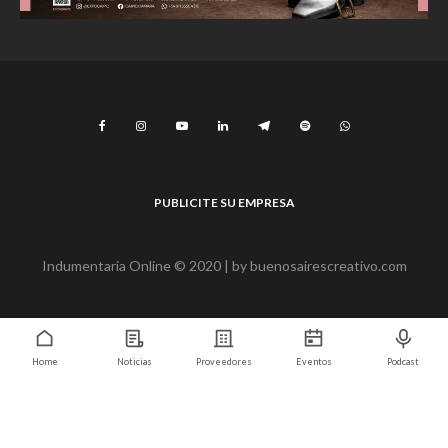
PUBLICITE SU EMPRESA
Indumentaria Online © 2020 | by
buenosairescreativo.com
Home
Noticias
Proveedores
Eventos
Podcast