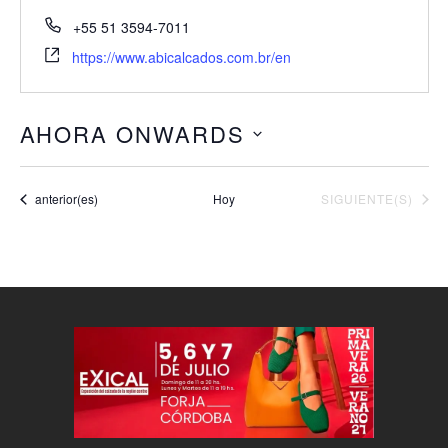
+55 51 3594-7011
https://www.abicalcados.com.br/en
AHORA ONWARDS
Seleccionar
fecha.
Eventos
EVENTOS
anterior(es)
Hoy
SIGUIENTE(S)