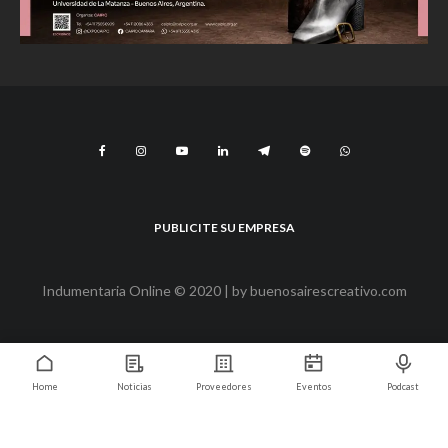
PUBLICITE SU EMPRESA
Indumentaria Online © 2020 | by
buenosairescreativo.com
Home
Noticias
Proveedores
Eventos
Podcast