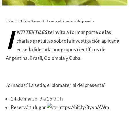
Inicio
Noticias Breves
La seda, el biomaterial del presente
I
NTI TEXTILES
te invita a formar parte de las
charlas gratuitas sobre la investigación aplicada
en seda liderada por grupos científicos de
Argentina, Brasil, Colombia y Cuba.
Jornadas:“La seda, el biomaterial del presente”
14 de marzo, 9 a 15.30 h
Reservá tu lugar
https://bit.ly/3yvaAWm