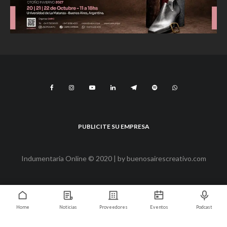
PUBLICITE SU EMPRESA
Indumentaria Online © 2020 | by
buenosairescreativo.com
Home
Noticias
Proveedores
Eventos
Podcast