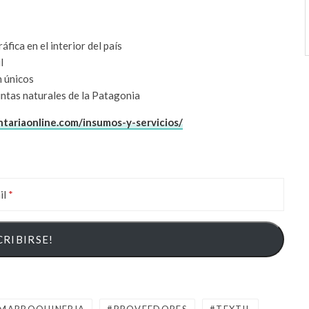
fica en el interior del país
l
n únicos
intas naturales de la Patagonia
tariaonline.com/insumos-y-servicios/
il