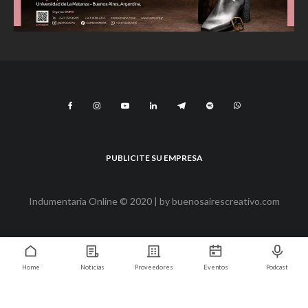
PUBLICITE SU EMPRESA
Indumentaria Online © 2020 | by
buenosairescreativo.com
Home
Noticias
Proveedores
Eventos
Podcast