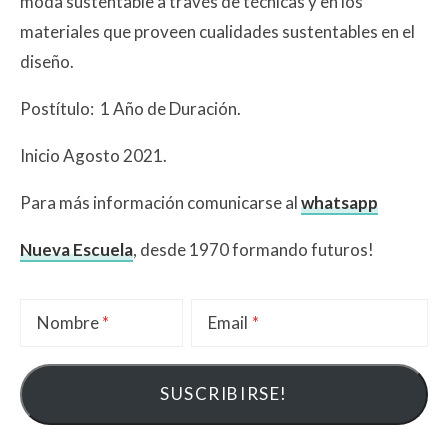
moda sustentable a través de técnicas y en los
materiales que proveen cualidades sustentables en el
diseño.⁣⁣⁣⁣⁣⁣
Postítulo: 1 Año de Duración.⁣⁣⁣⁣⁣⁣
⁣⁣⁣⁣⁣⁣⁣⁣⁣⁣⁣⁣⁣⁣⁣⁣⁣⁣⁣⁣⁣⁣⁣Inicio Agosto 2021.⁣⁣⁣⁣⁣⁣⁣⁣⁣⁣⁣⁣⁣⁣⁣⁣⁣⁣⁣⁣⁣
Para más información comunicarse al
whatsapp
⁣⁣⁣⁣⁣⁣Nueva Escuela
, desde 1970 formando futuros!
Nombre
Email