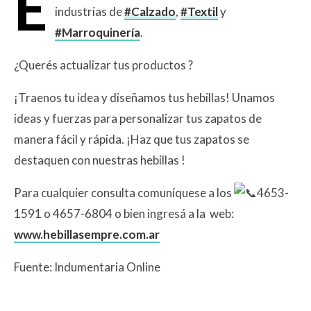
E
industrias de
#Calzado
,
#Textil
y
#Marroquinería
.
¿Querés actualizar tus productos ?
¡Traenos tu idea y diseñamos tus hebillas! Unamos
ideas y fuerzas para personalizar tus zapatos de
manera fácil y rápida. ¡Haz que tus zapatos se
destaquen con nuestras hebillas !
Para cualquier consulta comuníquese a los
4653-
1591 o 4657-6804 o bien ingresá a la web:
www.hebillasempre.com.ar
Fuente: Indumentaria Online