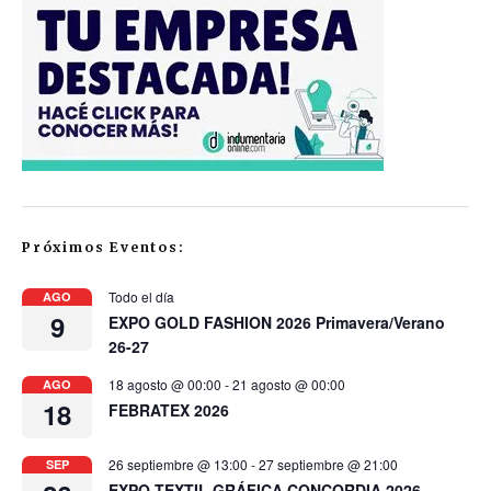
Próximos Eventos:
Todo el día
AGO
9
EXPO GOLD FASHION 2026 Primavera/Verano
26-27
18 agosto @ 00:00
-
21 agosto @ 00:00
AGO
18
FEBRATEX 2026
26 septiembre @ 13:00
-
27 septiembre @ 21:00
SEP
EXPO TEXTIL GRÁFICA CONCORDIA 2026