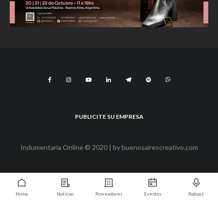
PUBLICITE SU EMPRESA
Indumentaria Online © 2020 | by
buenosairescreativo.com
Home
Noticias
Proveedores
Eventos
Podcast