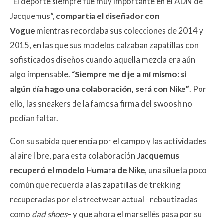
“El deporte siempre fue muy importante en el ADN de
Jacquemus”,
compartía el diseñador con
Vogue
mientras recordaba sus colecciones de 2014 y
2015, en las que sus modelos calzaban zapatillas con
sofisticados diseños cuando aquella mezcla era aún
algo impensable.
“Siempre me dije a mí mismo: si
algún día hago una colaboración, será con Nike”
. Por
ello, las sneakers de la famosa firma del swoosh no
podían faltar.
Con su sabida querencia por el campo y las actividades
al aire libre, para esta colaboración
Jacquemus
recuperó el modelo Humara de Nike
, una silueta poco
común que recuerda a las zapatillas de trekking
recuperadas por el streetwear actual –rebautizadas
como
dad shoes
– y que ahora el marsellés pasa por su