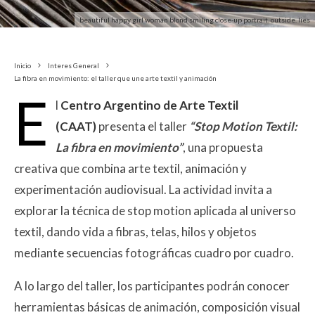
beautiful happy girl woman blond smiling close-up portrait. outside. lies
Inicio
Interes General
La fibra en movimiento: el taller que une arte textil y animación
E
l
Centro Argentino de Arte Textil
(CAAT)
presenta el taller
“Stop Motion Textil:
La fibra en movimiento”
, una propuesta
creativa que combina arte textil, animación y
experimentación audiovisual. La actividad invita a
explorar la técnica de stop motion aplicada al universo
textil, dando vida a fibras, telas, hilos y objetos
mediante secuencias fotográficas cuadro por cuadro.
A lo largo del taller, los participantes podrán conocer
herramientas básicas de animación, composición visual