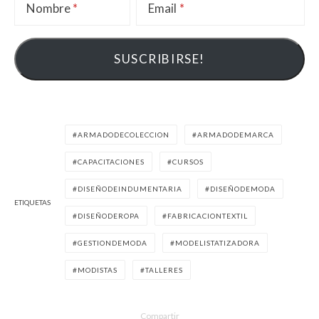
Nombre
Email
ARMADODECOLECCION
ARMADODEMARCA
CAPACITACIONES
CURSOS
DISEÑODEINDUMENTARIA
DISEÑODEMODA
ETIQUETAS
DISEÑODEROPA
FABRICACIONTEXTIL
GESTIONDEMODA
MODELISTATIZADORA
MODISTAS
TALLERES
Compartir