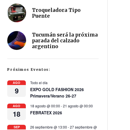
Troqueladora Tipo
Puente
Tucumán será la próxima
parada del calzado
argentino
Próximos Eventos:
Todo el día
AGO
9
EXPO GOLD FASHION 2026
Primavera/Verano 26-27
18 agosto @ 00:00
-
21 agosto @ 00:00
AGO
18
FEBRATEX 2026
26 septiembre @ 13:00
-
27 septiembre @
SEP