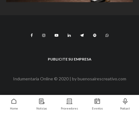
PUBLICITE SU EMPRESA
Indumentaria Online © 2020 | by
buenosairescreativo.com
Home
Noticias
Proveedores
Eventos
Podcast