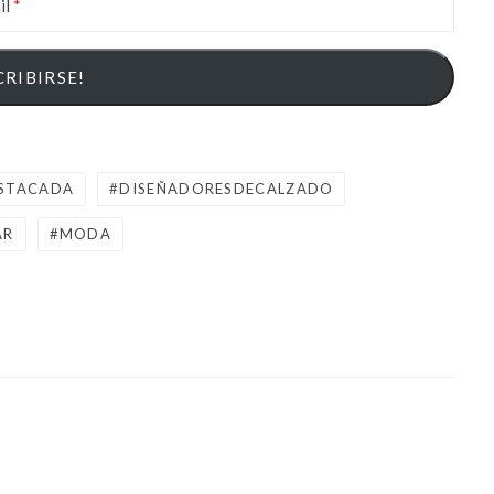
il
STACADA
DISEÑADORESDECALZADO
AR
MODA