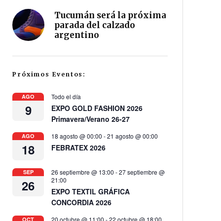
Tucumán será la próxima
parada del calzado
argentino
Próximos Eventos:
Todo el día
AGO
9
EXPO GOLD FASHION 2026
Primavera/Verano 26-27
18 agosto @ 00:00
-
21 agosto @ 00:00
AGO
18
FEBRATEX 2026
26 septiembre @ 13:00
-
27 septiembre @
SEP
21:00
26
EXPO TEXTIL GRÁFICA
CONCORDIA 2026
20 octubre @ 11:00
-
22 octubre @ 18:00
OCT