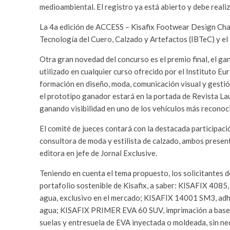
medioambiental. El registro ya está abierto y debe reali
La 4a edición de ACCESS – Kisafix Footwear Design Chal
Tecnología del Cuero, Calzado y Artefactos (IBTeC) y el 
Otra gran novedad del concurso es el premio final, el gan
utilizado en cualquier curso ofrecido por el Instituto Eu
formación en diseño, moda, comunicación visual y gestión
el prototipo ganador estará en la portada de Revista Lau
ganando visibilidad en uno de los vehículos más reconoc
El comité de jueces contará con la destacada participaci
consultora de moda y estilista de calzado, ambos present
editora en jefe de Jornal Exclusive.
Teniendo en cuenta el tema propuesto, los solicitantes 
portafolio sostenible de Kisafix, a saber: KISAFIX 4085
agua, exclusivo en el mercado; KISAFIX 14001 SM3, ad
agua; KISAFIX PRIMER EVA 60 SUV, imprimación a base d
suelas y entresuela de EVA inyectada o moldeada, si