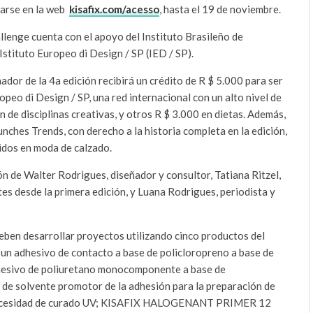
zarse en la web
kisafix.com/acesso
, hasta el 19 de noviembre.
lenge cuenta con el apoyo del Instituto Brasileño de
Istituto Europeo di Design / SP (IED / SP).
ador de la 4a edición recibirá un crédito de R $ 5.000 para ser
ropeo di Design / SP, una red internacional con un alto nivel de
 de disciplinas creativas, y otros R $ 3.000 en dietas. Además,
nches Trends, con derecho a la historia completa en la edición,
idos en moda de calzado.
ón de Walter Rodrigues, diseñador y consultor, Tatiana Ritzel,
es desde la primera edición, y Luana Rodrigues, periodista y
deben desarrollar proyectos utilizando cinco productos del
, un adhesivo de contacto a base de policloropreno a base de
hesivo de poliuretano monocomponente a base de
e solvente promotor de la adhesión para la preparación de
n necesidad de curado UV; KISAFIX HALOGENANT PRIMER 12