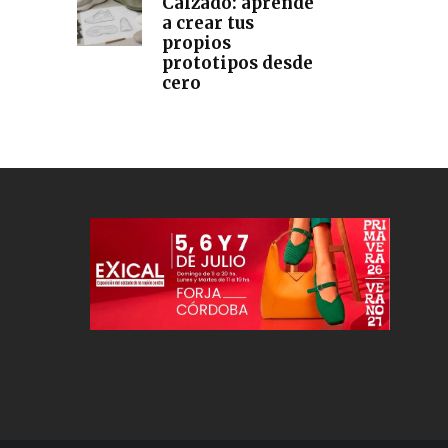
Calzado: aprendé
a crear tus
propios
prototipos desde
cero